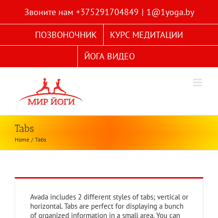
Skip
Звоните нам +375291704849
|
1@1yoga.by
to
content
ПОЗВОНОЧНИК
КУРС МЕДИТАЦИИ
ЙОГА ВИДЕО
Tabs
Home
Tabs
Avada includes 2 different styles of tabs; vertical or
horizontal. Tabs are perfect for displaying a bunch
of organized information in a small area. You can