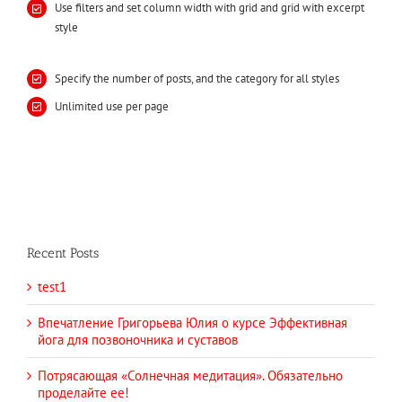
Use filters and set column width with grid and grid with excerpt
style
Specify the number of posts, and the category for all styles
Unlimited use per page
Recent Posts
test1
Впечатление Григорьева Юлия о курсе Эффективная
йога для позвоночника и суставов
Потрясающая «Солнечная медитация». Обязательно
проделайте ее!