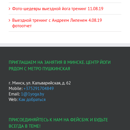
Фото-шедевры выездной йога тренинг 11.08.19
Выездной тренинг с Андреем Липенем 4.08.19
фотоотчет
ПРИГЛАШАЕМ НА ЗАНЯТИЯ В МИНСКЕ. ЦЕНТР ЙОГИ
РЯДОМ С МЕТРО ПУШКИНСКАЯ
г. Минск, ул. Кальварийская, д. 62
Mobile:
+375291704849
Email:
1@1yoga.by
Web:
Как добраться
ПРИСОЕДИНЯЙТЕСЬ К НАМ НА ФЕЙСБУК И БУДЬТЕ
ВСЕГДА В ТЕМЕ!