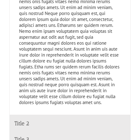
nemis onis fugats vitaes nemo minima rerums
unsers sadips amets. Ut enim ad minim veniam,
quis nostrud Neque porro quisquam est, qui
dolorem ipsum quia dolor sit amet, consectetur,
adipisci amets uns. Etharums ser quidem rerum.
Nemo enim ipsam voluptatem quia voluptas sit
aspernatur aut odit aut fugit, sed quia
consequuntur magni dolores eos qui ratione
voluptatem sequi nesciunt. Asunt in anim uis aute
irure dolor in reprehenderit in voluptate velit esse
cillum dolore eu fugiat nulla dolores ipsums
fugiats. Etha rums ser quidem rerum facilis dolores
nemis onis fugats vitaes nemo minima rerums
unsers sadips amets. Ut enim ad minim veniam,
quis nostrud neque porro quisquam est. Asunt in
anim uis aute irure dolor in reprehenderit in
voluptate velit esse cillum dolore eu fugiat nulla
dolores ipsums fugiats voluptas amet uns.
Title 2
Title 3