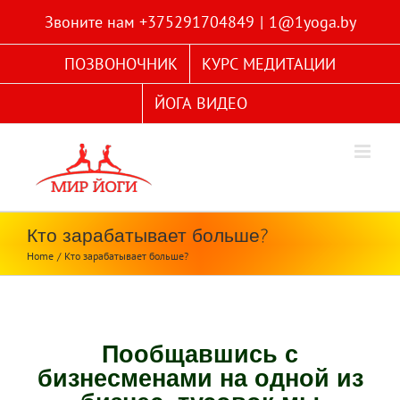
Skip
Звоните нам +375291704849
|
1@1yoga.by
to
content
ПОЗВОНОЧНИК
КУРС МЕДИТАЦИИ
ЙОГА ВИДЕО
Кто зарабатывает больше?
Home
Кто зарабатывает больше?
Пообщавшись с
бизнесменами на одной из