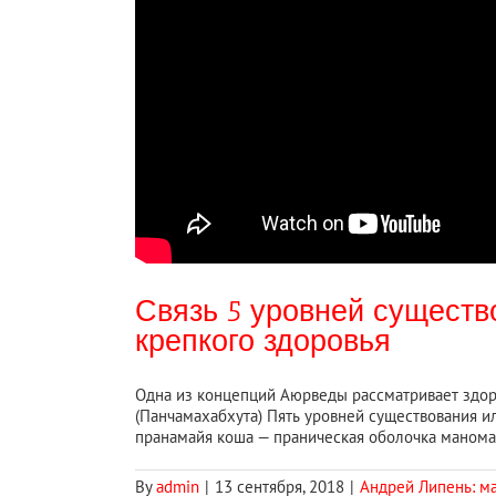
Связь 5 уровней сущест
крепкого здоровья
Одна из концепций Аюрведы рассматривает здоро
(Панчамахабхута) Пять уровней существования и
пранамайя коша — праническая оболочка маномай
By
admin
|
13 сентября, 2018
|
Андрей Липень: м