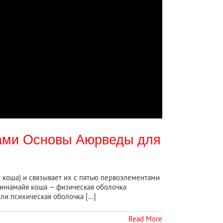
тами Основы Аюрведы для
 коша) и связывает их с пятью первоэлементами
 аннамайя коша — физическая оболочка
 психическая оболочка [...]
Read More