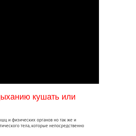
дыханию кушать или
ышц и физических органов но так же и
етического тела, которые непосредственно