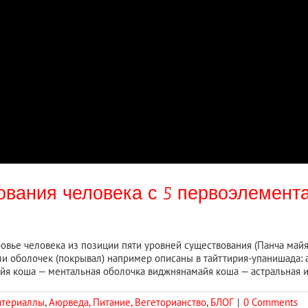
вования человека с 5 первоэлемен
вье человека из позиции пяти уровней существования (Панча майя
ли оболочек (покрывал) например описаны в тайттирия-упанишада:
я коша — ментальная оболочка виджнянамайя коша — астральная или
атериаллы
,
Аюрведа, Питание, Вегеторианство
,
БЛОГ
|
0 Comments