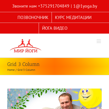
Skip
Звоните нам +375291704849
|
1@1yoga.by
to
content
ПОЗВОНОЧНИК
КУРС МЕДИТАЦИИ
ЙОГА ВИДЕО
Grid 3 Column
Home
Grid 3 Column